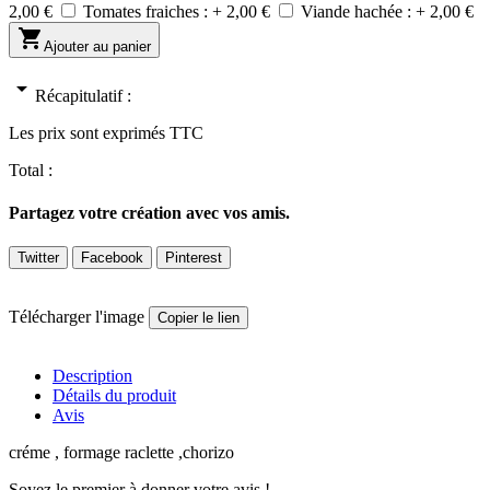
2,00 €
Tomates fraiches : +
2,00 €
Viande hachée : +
2,00 €

Ajouter au panier
arrow_drop_down
Récapitulatif :
Les prix sont exprimés TTC
Total :
Partagez votre création avec vos amis.
Twitter
Facebook
Pinterest
Télécharger l'image
Copier le lien
Description
Détails du produit
Avis
créme , formage raclette ,chorizo
Soyez le premier à donner votre avis !