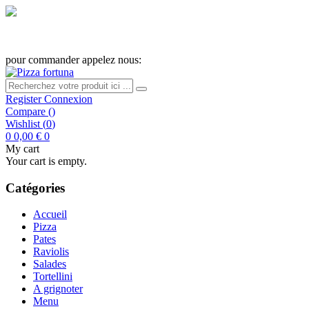
Livraison gratuite au diametre de 8 km
pour commander appelez nous:
085 82 50 09
Register
Connexion
Compare
(
)
Wishlist
(
0
)
0
0,00 €
0
My cart
Your cart is empty.
Catégories
Accueil
Pizza
Pates
Raviolis
Salades
Tortellini
A grignoter
Menu