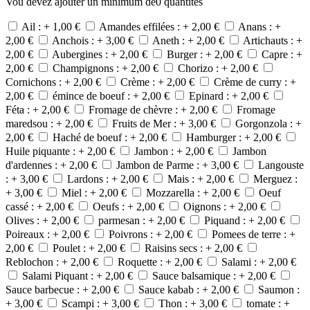
Vou devez ajouter un minimum de
0
quantités
Ail : +
1,00 €
Amandes effilées : +
2,00 €
Anans : +
2,00 €
Anchois : +
3,00 €
Aneth : +
2,00 €
Artichauts : +
2,00 €
Aubergines : +
2,00 €
Burger : +
2,00 €
Capre : +
2,00 €
Champignons : +
2,00 €
Chorizo : +
2,00 €
Cornichons : +
2,00 €
Crème : +
2,00 €
Crème de curry : +
2,00 €
émince de boeuf : +
2,00 €
Epinard : +
2,00 €
Féta : +
2,00 €
Fromage de chèvre : +
2,00 €
Fromage
maredsou : +
2,00 €
Fruits de Mer : +
3,00 €
Gorgonzola : +
2,00 €
Haché de boeuf : +
2,00 €
Hamburger : +
2,00 €
Huile piquante : +
2,00 €
Jambon : +
2,00 €
Jambon
d'ardennes : +
2,00 €
Jambon de Parme : +
3,00 €
Langouste
: +
3,00 €
Lardons : +
2,00 €
Mais : +
2,00 €
Merguez :
+
3,00 €
Miel : +
2,00 €
Mozzarella : +
2,00 €
Oeuf
cassé : +
2,00 €
Oeufs : +
2,00 €
Oignons : +
2,00 €
Olives : +
2,00 €
parmesan : +
2,00 €
Piquand : +
2,00 €
Poireaux : +
2,00 €
Poivrons : +
2,00 €
Pomees de terre : +
2,00 €
Poulet : +
2,00 €
Raisins secs : +
2,00 €
Reblochon : +
2,00 €
Roquette : +
2,00 €
Salami : +
2,00 €
Salami Piquant : +
2,00 €
Sauce balsamique : +
2,00 €
Sauce barbecue : +
2,00 €
Sauce kabab : +
2,00 €
Saumon :
+
3,00 €
Scampi : +
3,00 €
Thon : +
3,00 €
tomate : +