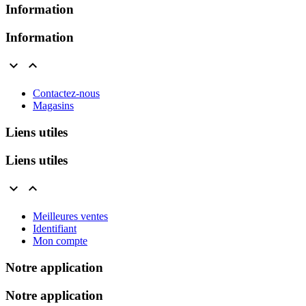
Information
Information
keyboard_arrow_down
keyboard_arrow_up
Contactez-nous
Magasins
Liens utiles
Liens utiles
keyboard_arrow_down
keyboard_arrow_up
Meilleures ventes
Identifiant
Mon compte
Notre application
Notre application