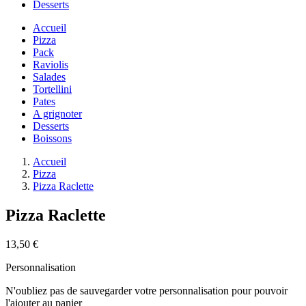
Desserts
Accueil
Pizza
Pack
Raviolis
Salades
Tortellini
Pates
A grignoter
Desserts
Boissons
Accueil
Pizza
Pizza Raclette
Pizza Raclette
13,50 €
Personnalisation
N'oubliez pas de sauvegarder votre personnalisation pour pouvoir
l'ajouter au panier